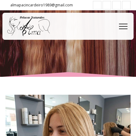
almapacincardeiro1989@gmail.com