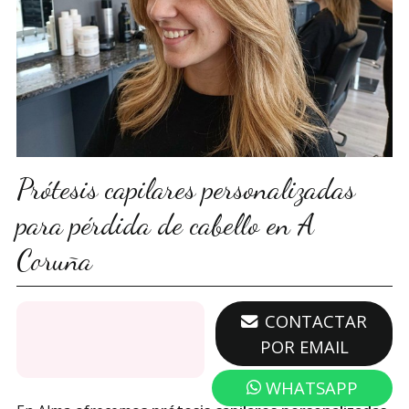
Prótesis capilares personalizadas
para pérdida de cabello en A
Coruña
671 362 086
CONTACTAR
POR EMAIL
WHATSAPP