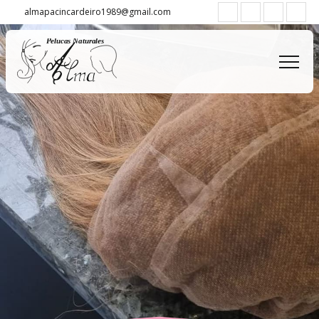
almapacincardeiro1989@gmail.com