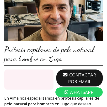
Prótesis capilares de pelo natural
para hombre en Lugo
671 362 086
CONTACTAR
POR EMAIL
WHATSAPP
En Alma nos especializamos en
prótesis capilares de
pelo natural para hombres en Lugo
que desean