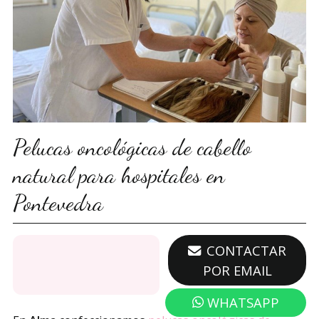
Pelucas oncológicas de cabello
natural para hospitales en
Pontevedra
671 362 086
CONTACTAR
POR EMAIL
WHATSAPP